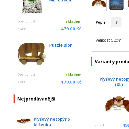
Dostupnost
skladem
Popis
?
479.00 Kč
s DPH
Velikost 52cm
Puzzle slon
Varianty prod
Dostupnost
skladem
Plyšový netop
179.00 Kč
s DPH
(XL)
Nejprodávanější
Plyšový netopýr S
klíčenka
49
s DPH