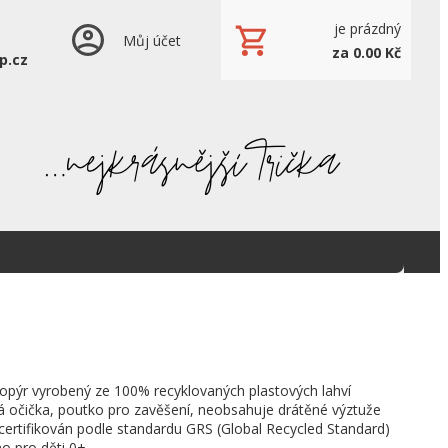
je prázdný
Můj účet
za 0.00 Kč
p.cz
opýr vyrobený ze 100% recyklovaných plastových lahví
á očička, poutko pro zavěšení, neobsahuje drátěné výztuže
certifikován podle standardu GRS (Global Recycled Standard)
no pro děti 0+