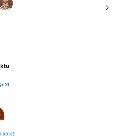
uktu
ýr XL
9.00 Kč