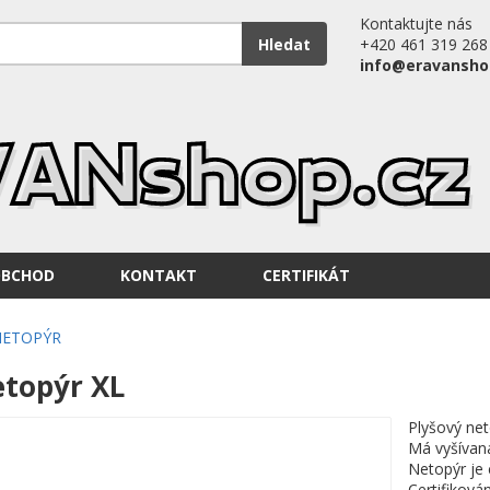
Kontaktujte nás
Hledat
+420 461 319 268
info@eravansho
OBCHOD
KONTAKT
CERTIFIKÁT
NETOPÝR
etopýr XL
Plyšový net
Má vyšívan
Netopýr je 
Certifiková