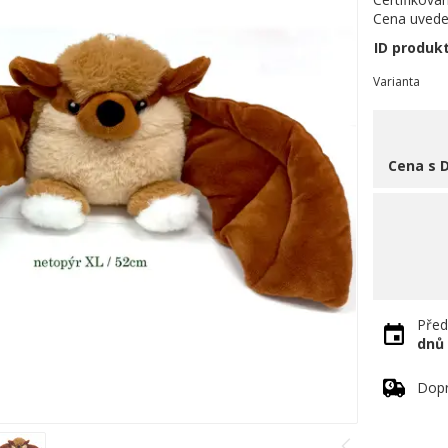
Cena uvede
ID produk
Varianta
Cena s 
Před
dnů
Dopr