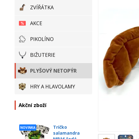
ZVÍŘÁTKA
AKCE
PIKOLÍNO
BIŽUTERIE
PLYŠOVÝ NETOPÝR
HRY A HLAVOLAMY
Akční zboží
Tričko
NOVINKA
salamandra
MB16 šedá