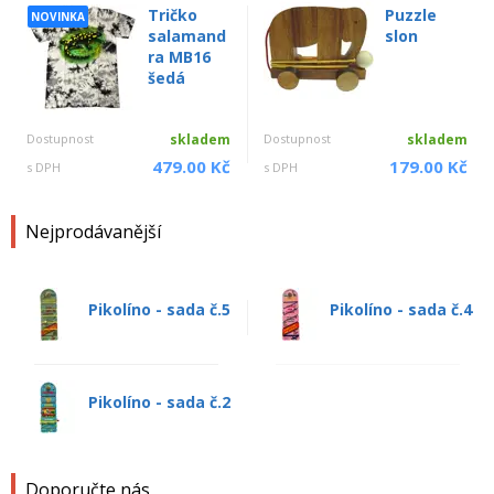
Tričko
Puzzle
NOVINKA
salamand
slon
ra MB16
šedá
Dostupnost
skladem
Dostupnost
skladem
479.00 Kč
179.00 Kč
s DPH
s DPH
Nejprodávanější
Pikolíno - sada č.5
Pikolíno - sada č.4
Pikolíno - sada č.2
Doporučte nás