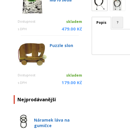
Dostupnost
skladem
Popis
?
479.00 Kč
s DPH
Puzzle slon
Dostupnost
skladem
179.00 Kč
s DPH
Nejprodávanější
Náramek láva na
gumičce