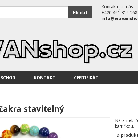
Kontaktujte nás
Hledat
+420 461 319 268
info@eravansho
OBCHOD
KONTAKT
CERTIFIKÁT
akra stavitelný
Náramek 7ča
kartičkou.
ID produk