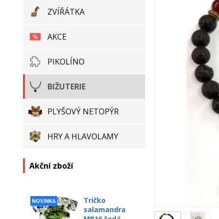
ZVÍŘÁTKA
AKCE
PIKOLÍNO
BIŽUTERIE
PLYŠOVÝ NETOPÝR
HRY A HLAVOLAMY
Akční zboží
Tričko
NOVINKA
salamandra
MB16 šedá