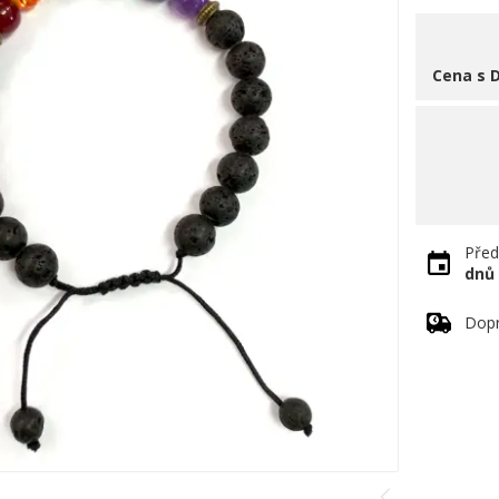
Cena s 
Před
dnů
Dopr