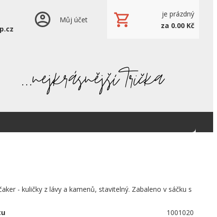
je prázdný
Můj účet
za 0.00 Kč
p.cz
ker - kuličky z lávy a kamenů, stavitelný. Zabaleno v sáčku s
tu
1001020