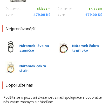
Dostupnost
skladem
Dostupnost
skladem
479.00 Kč
179.00 Kč
s DPH
s DPH
Nejprodávanější
Náramek láva na
Náramek čakra
gumičce
tygří oko
Náramek čakra
citrín
Doporučte nás
Podělte se o pozitivní zkušenost z naší spolupráce a doporučte
nás Vašim známým a přátelům: