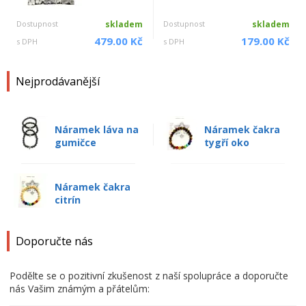
Dostupnost
skladem
Dostupnost
skladem
479.00 Kč
179.00 Kč
s DPH
s DPH
Nejprodávanější
Náramek láva na
Náramek čakra
gumičce
tygří oko
Náramek čakra
citrín
Doporučte nás
Podělte se o pozitivní zkušenost z naší spolupráce a doporučte
nás Vašim známým a přátelům: