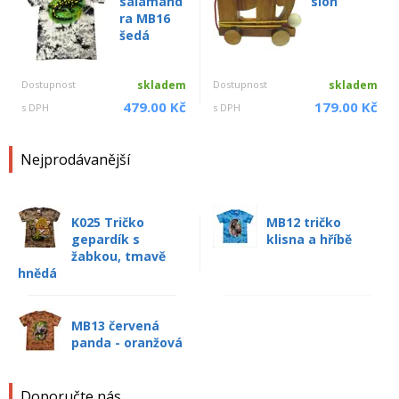
salamand
slon
ra MB16
šedá
Dostupnost
skladem
Dostupnost
skladem
479.00 Kč
179.00 Kč
s DPH
s DPH
Nejprodávanější
K025 Tričko
MB12 tričko
gepardík s
klisna a hříbě
žabkou, tmavě
hnědá
MB13 červená
panda - oranžová
Doporučte nás