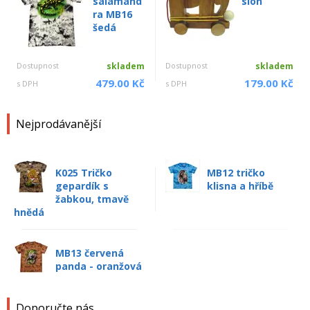
salamand
slon
ra MB16
šedá
Dostupnost
skladem
Dostupnost
skladem
479.00 Kč
179.00 Kč
s DPH
s DPH
Nejprodávanější
K025 Tričko
MB12 tričko
gepardík s
klisna a hříbě
žabkou, tmavě
hnědá
MB13 červená
panda - oranžová
Doporučte nás