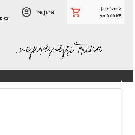
je prázdný
Můj účet
za 0.00 Kč
p.cz