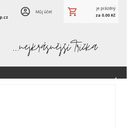
je prázdný
Můj účet
za 0.00 Kč
p.cz