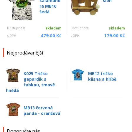
salamand
slon
ra MB16
šedá
Dostupnost
skladem
Dostupnost
skladem
479.00 Kč
179.00 Kč
s DPH
s DPH
Nejprodávanější
K025 Tričko
MB12 tričko
gepardík s
klisna a hříbě
žabkou, tmavě
hnědá
MB13 červená
panda - oranžová
Doporučte nás