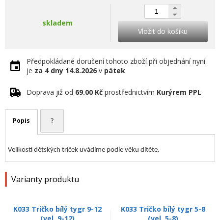
skladem
Vložit do košíku
Předpokládané doručení tohoto zboží při objednání nyní
je
za 4 dny
14.8.2026
v
pátek
Doprava již od
69.00 Kč
prostřednictvím
Kurýrem PPL
Popis
?
Velikosti dětských triček uvádíme podle věku dítěte.
Varianty produktu
K033 Tričko bílý tygr 9-12
K033 Tričko bílý tygr 5-8
(vel. 9-12)
(vel. 5-8)