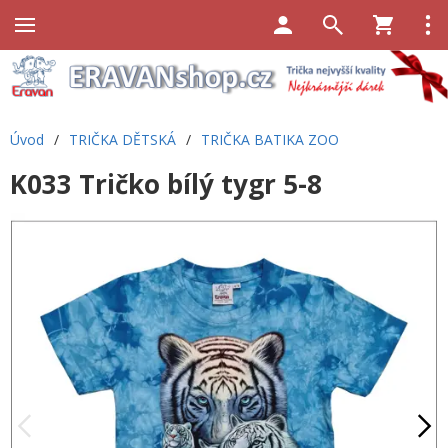
Úvod
/
TRIČKA DĚTSKÁ
/
TRIČKA BATIKA ZOO
K033 Tričko bílý tygr 5-8