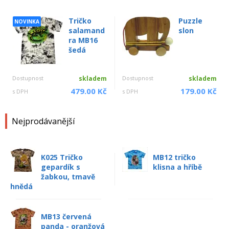
Tričko
Puzzle
NOVINKA
salamand
slon
ra MB16
šedá
Dostupnost
skladem
Dostupnost
skladem
479.00 Kč
179.00 Kč
s DPH
s DPH
Nejprodávanější
K025 Tričko
MB12 tričko
gepardík s
klisna a hříbě
žabkou, tmavě
hnědá
MB13 červená
panda - oranžová