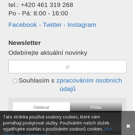
tel.: +420 461 319 268
Po - Pá: 8:00 - 16:00
Facebook - Twitter - Instagram
Newsletter
Odebírejte aktuální novinky
Souhlasím s
zpracováním osobních
údajů
Odebrat
Přidat
Tato stránka používá soubory cookies, které nám
pomáhají poskytovat služby. Používáním našich služeb
✖
vyjadřujete souhlas s používáním souborů cookies.
Více
© 2026 WEXBO |
www.wexbo.com
|
Přihlásit
informací naleznete zde.