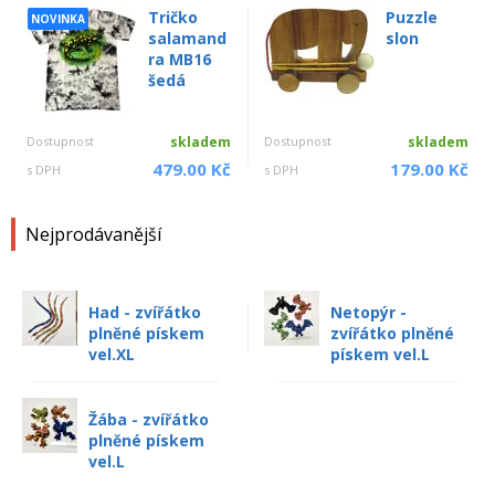
Tričko
Puzzle
NOVINKA
salamand
slon
ra MB16
šedá
Dostupnost
skladem
Dostupnost
skladem
479.00 Kč
179.00 Kč
s DPH
s DPH
Nejprodávanější
Had - zvířátko
Netopýr -
plněné pískem
zvířátko plněné
vel.XL
pískem vel.L
Žába - zvířátko
plněné pískem
vel.L