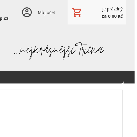
je prázdný
Můj účet
za 0.00 Kč
p.cz