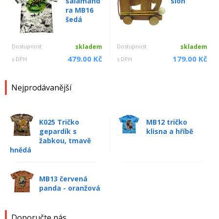
salamand
slon
ra MB16
šedá
Dostupnost
skladem
Dostupnost
skladem
479.00 Kč
179.00 Kč
s DPH
s DPH
Nejprodávanější
K025 Tričko
MB12 tričko
gepardík s
klisna a hříbě
žabkou, tmavě
hnědá
MB13 červená
panda - oranžová
Doporučte nás